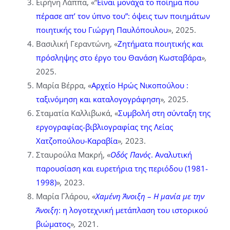
Ειρήνη Λάππα, «“
Είναι μονάχα το ποίημα που
πέρασε απ’ τον ύπνο του”: όψεις των ποιημάτων
ποιητικής του Γιώργη Παυλόπουλου
», 2025.
Βασιλική Γεραντώνη, «
Ζητήματα ποιητικής και
πρόσληψης στο έργο του Θανάση Κωσταβάρα
»
,
2025.
Μαρία Βέρρα, «
Αρχείο Ηρώς Νικοπούλου :
ταξινόμηση και καταλογογράφηση
»
,
2025.
Σταματία Καλλιβωκά, «
Συμβολή στη σύνταξη της
εργογραφίας-βιβλιογραφίας της Λείας
Χατζοπούλου-Καραβία
»
,
2023.
Σταυρούλα Μακρή, «
Οδός Πανός
. Αναλυτική
παρουσίαση και ευρετήρια της περιόδου (1981-
1998)
»
,
2023.
Μαρία Γλάρου, «
Χαμένη Άνοιξη
–
Η μανία με την
Άνοιξη
: η λογοτεχνική μετάπλαση του ιστορικού
βιώματος
»
,
2021.