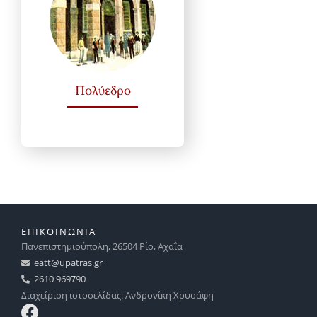
Πολύεδρο
ΕΠΙΚΟΙΝΩΝΙΑ
Πανεπιστημιούπολη, 26504 Ρίο, Αχαΐα
eatt@upatras.gr
2610 969790
Διαχείριση ιστοσελίδας: Ανδρονίκη Χρυσάφη